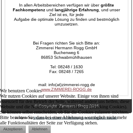
In allen Arbeitsbereichen verfügen wir über
größte
Fachkompetenz
und
langjährige Erfahrung
, und unser
Ziel ist es, für jede
Aufgabe die optimale Lösung zu finden und bestmöglich
umzusetzen.
Bei Fragen richten Sie sich Bitte an:
Zimmerei Hermann Rogg GmbH
Buchenweg 6
86853 Schwabmühlhausen
Tel: 08248 / 1630
Fax: 08248 / 7265
mail: info(at)zimmerei-rogg.de
www.ZIMMEREI-ROGG.de
Wir benutzen Cookies
Wir nutzen Cookies auf unserer Website. Einige von ihnen sind
essenziell für den Betrieb der Seite, während andere uns helfen, diese
© Copyright Zimmerei Rogg 2016
Website und die Nutzererfahrung zu verbessern (Tracking Cookies).
Sie können selbst entscheiden, ob Sie die Cookies zulassen möchten.
Bitte beachten Sie, dass bei einer Ablehnung womöglich nicht mehr
Designed by
Webdesign und Internet Marketing Agentur Streicher Baisweil
.
alle Funktionalitäten der Seite zur Verfügung stehen.
Akzeptieren
Ablehnen